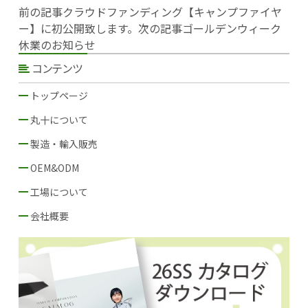
前の記事
クラウドファンディング【キャンプファイヤ
ー】に初公開致します。
次の記事
ゴールデンウィーク
休業のお知らせ
コンテンツ
トップページ
丸十について
当社のミッション
丸十の強み：ＣＳ機能
当社の歩み
製造・輸入販売
当社の強み
製造・輸入販売の５つのメリット
当社の生産可能な商品
誤納率1/160,000ということ
メーカー唯一、第三者検品を実施
丸十ならではの“100年ノウハウ”
取り扱いブランド
OEM&ODM
当社の強み
OEM＆ODMの５つのメリット
当社の生産可能な商品
徹底した生産・品質管理
工場との連携
現地との連携
工場について
工場の選定基準
提携工場協定I：徹底した品質管理
提携工場協II：生産性の向上
会社概要
会社概要
厦門現地法人