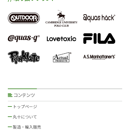
コンテンツ
トップページ
丸十について
当社のミッション
丸十の強み：ＣＳ機能
当社の歩み
製造・輸入販売