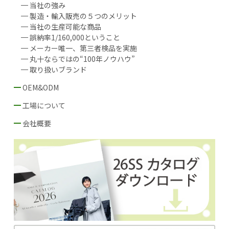
当社の強み
製造・輸入販売の５つのメリット
当社の生産可能な商品
誤納率1/160,000ということ
メーカー唯一、第三者検品を実施
丸十ならではの“100年ノウハウ”
取り扱いブランド
OEM&ODM
当社の強み
OEM＆ODMの５つのメリット
当社の生産可能な商品
徹底した生産・品質管理
工場との連携
現地との連携
工場について
工場の選定基準
提携工場協定I：徹底した品質管理
提携工場協II：生産性の向上
会社概要
会社概要
厦門現地法人