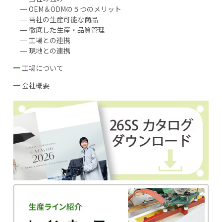
OEM＆ODMの５つのメリット
当社の生産可能な商品
徹底した生産・品質管理
工場との連携
現地との連携
工場について
工場の選定基準
提携工場協定I：徹底した品質管理
提携工場協II：生産性の向上
会社概要
会社概要
厦門現地法人