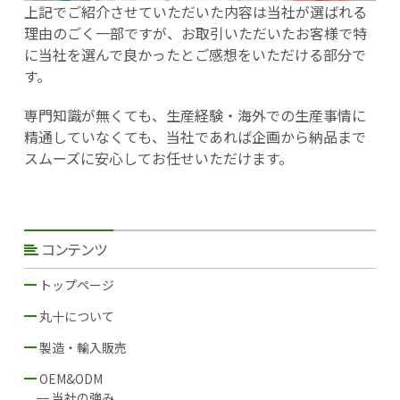
上記でご紹介させていただいた内容は当社が選ばれる
理由のごく一部ですが、お取引いただいたお客様で特
に当社を選んで良かったとご感想をいただける部分で
す。
専門知識が無くても、生産経験・海外での生産事情に
精通していなくても、当社であれば企画から納品まで
スムーズに安心してお任せいただけます。
コンテンツ
トップページ
丸十について
当社のミッション
丸十の強み：ＣＳ機能
当社の歩み
製造・輸入販売
当社の強み
製造・輸入販売の５つのメリット
当社の生産可能な商品
誤納率1/160,000ということ
メーカー唯一、第三者検品を実施
丸十ならではの“100年ノウハウ”
取り扱いブランド
OEM&ODM
当社の強み